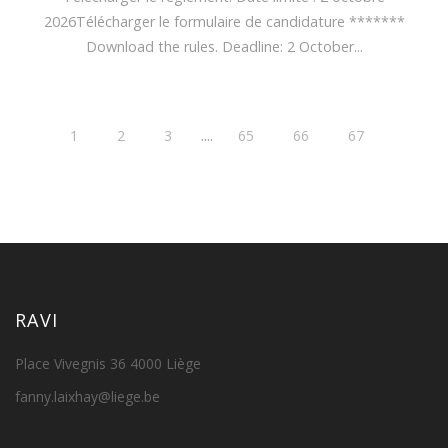
2026Télécharger le formulaire de candidature *******
Download the rules. Deadline: 2 October...
....
1
2
3
65
66
67
RAVI
Place Vivegnis 36 4000 Liège
fanny.laixhay@liege.be