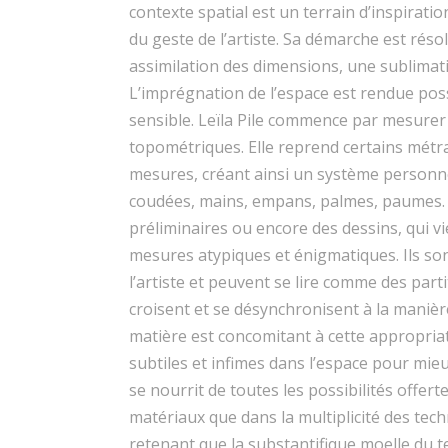
contexte spatial est un terrain d’inspiration
du geste de l’artiste. Sa démarche est rés
assimilation des dimensions, une sublimati
L’imprégnation de l’espace est rendue pos
sensible. Leïla Pile commence par mesure
topométriques. Elle reprend certains métr
mesures, créant ainsi un système personne
coudées, mains, empans, palmes, paumes. E
préliminaires ou encore des dessins, qui v
mesures atypiques et énigmatiques. Ils son
l’artiste et peuvent se lire comme des parti
croisent et se désynchronisent à la manièr
matière est concomitant à cette appropriat
subtiles et infimes dans l’espace pour mieux
se nourrit de toutes les possibilités offerte
matériaux que dans la multiplicité des techn
retenant que la substantifique moelle du texti