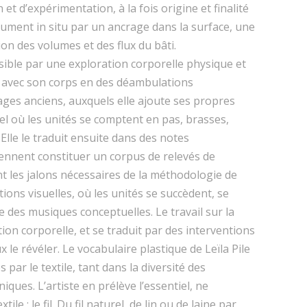
 et d’expérimentation, à la fois origine et finalité
olument in situ par un ancrage dans la surface, une
on des volumes et des flux du bâti.
sible par une exploration corporelle physique et
r avec son corps en des déambulations
ages anciens, auxquels elle ajoute ses propres
l où les unités se comptent en pas, brasses,
lle le traduit ensuite dans des notes
iennent constituer un corpus de relevés de
t les jalons nécessaires de la méthodologie de
tions visuelles, où les unités se succèdent, se
e des musiques conceptuelles. Le travail sur la
ion corporelle, et se traduit par des interventions
 le révéler. Le vocabulaire plastique de Leïla Pile
s par le textile, tant dans la diversité des
iques. L’artiste en prélève l’essentiel, ne
le : le fil. Du fil naturel, de lin ou de laine par