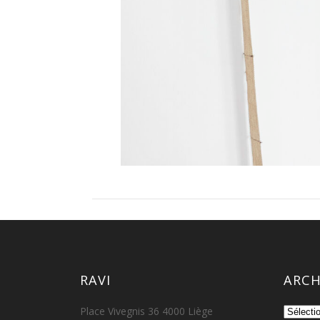
RAVI
ARCH
Archive
Place Vivegnis 36 4000 Liège