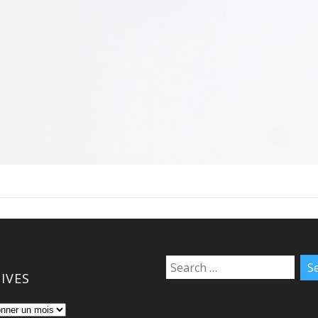
IVES
s