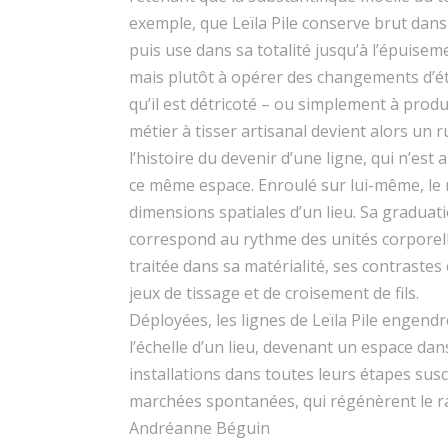
exemple, que Leïla Pile conserve brut dans s
puis use dans sa totalité jusqu’à l’épuisem
mais plutôt à opérer des changements d’éta
qu’il est détricoté – ou simplement à produi
métier à tisser artisanal devient alors un 
l’histoire du devenir d’une ligne, qui n’est
ce même espace. Enroulé sur lui-même, le
dimensions spatiales d’un lieu. Sa graduat
correspond au rythme des unités corporelle
traitée dans sa matérialité, ses contrastes
jeux de tissage et de croisement de fils.
Déployées, les lignes de Leïla Pile engend
l’échelle d’un lieu, devenant un espace da
installations dans toutes leurs étapes susc
marchées spontanées, qui régénèrent le rap
Andréanne Béguin