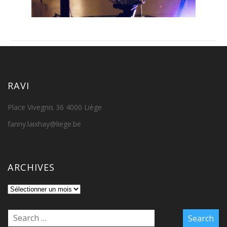
RAVI
Place Vivegnis 36 4000 Liège
fanny.laixhay@liege.be
ARCHIVES
Archives