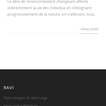
Le déni de l’environnement changeant affecte
indirectement la vie des individus en s’éloignant
progressivement de la nature, en s’aliénant, tout...
+ READ MORE
RAVI
Place Vivegnis 36 4000 Liège
fanny.laixhay@liege.be