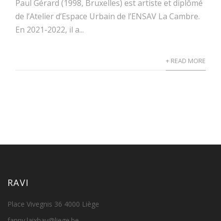
Paul Gérard (1998, Bruxelles) est artiste et diplômé
de l’Atelier d’Espace Urbain de l’ENSAV La Cambre.
En 2021-2022, il a...
+ READ MORE
RAVI
Place Vivegnis 36 4000 Liège
fanny.laixhay@liege.be