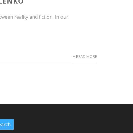
ELENKO
tween reality and fiction. In our
+ READ MORE