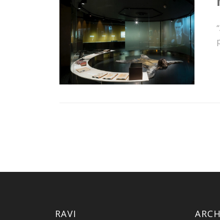
“
p
RAVI
ARCH