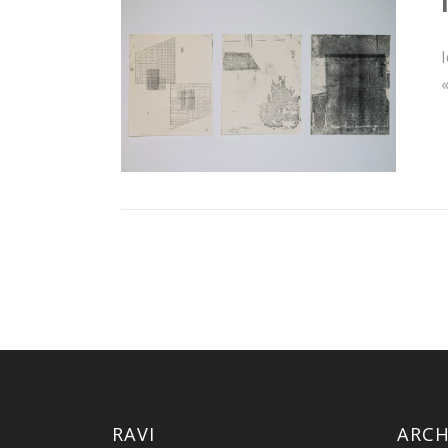
I
«
RAVI
ARCH