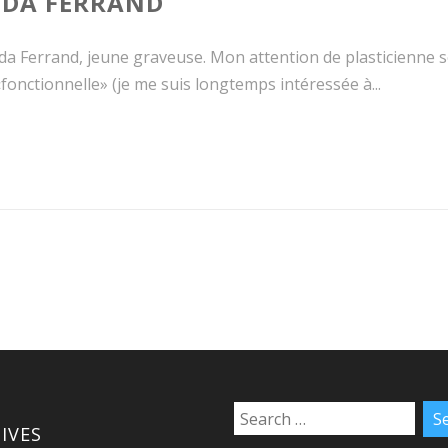
IDA FERRAND
da Ferrand, jeune graveuse. Mon attention de plasticienne se
fonctionnelle» (je me suis longtemps intéressée à...
IVES