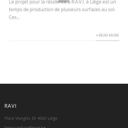
Le projet pour la résidence à R.A.V.I. à Liège est un
temps de production de plusieurs surfaces au sol.
Ces...
+ READ MORE
RAVI
Place Vivegnis 36 4000 Liège
fanny.laixhay@liege.be