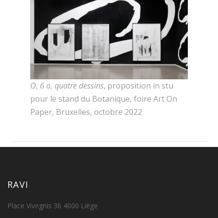
O, 6 o, quatre dessins
, proposition in stu
pour le stand du Botanique, foire Art On
Paper, Bruxelles, octobre 2022
RAVI
Place Vivegnis 36 4000 Liège